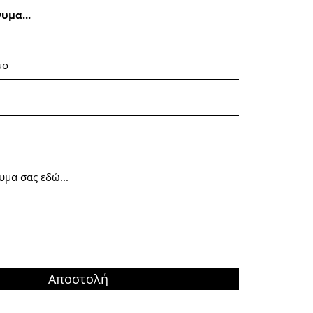
νυμα
...
Αποστολή