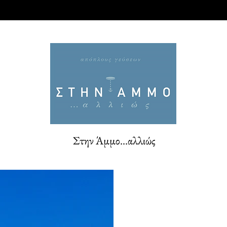
νία
Menus
Book Online
Shop
Menus (New)
Στην Άμμο...αλλιώς