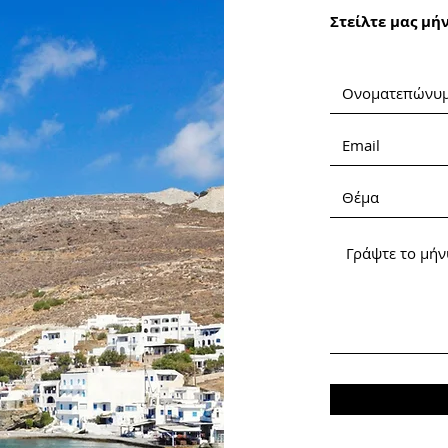
Στείλτε μας
μή