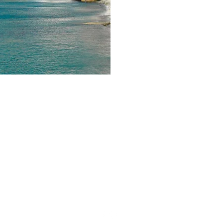
Στην Άμμο...αλλιώς
stinammo@gmail.com
22830
31324
Στην Άμμο... αλλιώς Όρμος Υστερνίων, 842 00 Τήνος